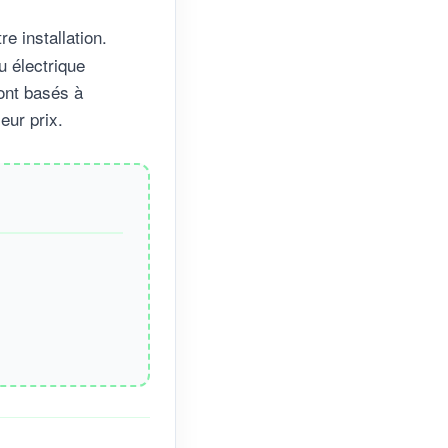
e installation.
u électrique
ont basés à
eur prix.