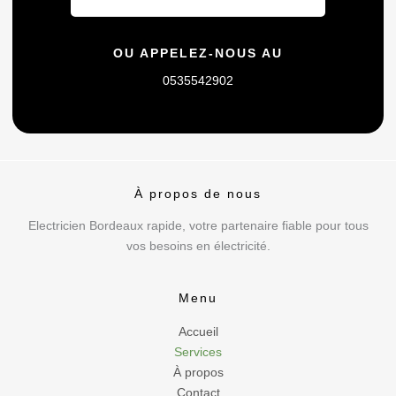
OU APPELEZ-NOUS AU
0535542902
À propos de nous
Electricien Bordeaux rapide, votre partenaire fiable pour tous
vos besoins en électricité.
Menu
Accueil
Services
À propos
Contact