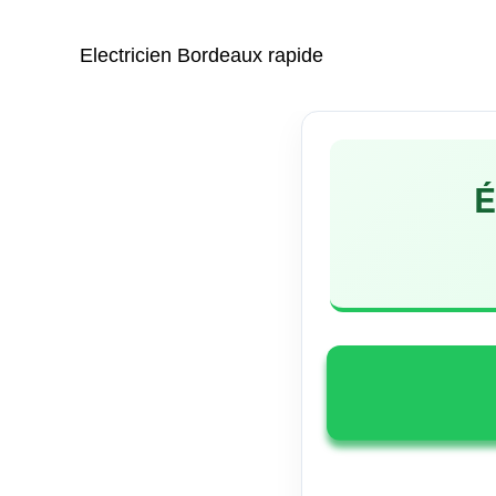
Aller
au
Electricien Bordeaux rapide
contenu
É