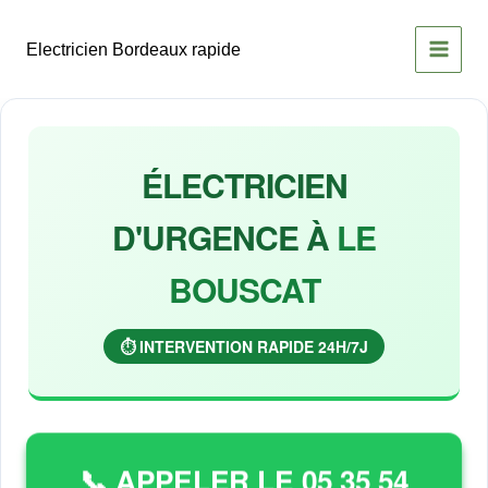
Aller
au
Electricien Bordeaux rapide
contenu
ÉLECTRICIEN
D'URGENCE À
LE
BOUSCAT
⏱️ INTERVENTION RAPIDE 24H/7J
📞 APPELER LE 05 35 54