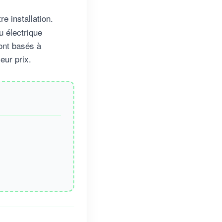
e installation.
u électrique
ont basés à
eur prix.